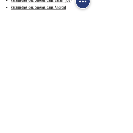
Paramètres des cookies dans Safari (iOS)
Paramètres des cookies dans Android
Pour refuser et empêcher que vos données soient
utilisées par Google Analytics sur tous les sites web,
consultez les instructions
suivantes :
https://tools.google.com/dlpage/gaoptout
?hl=fr
.
Il se peut que nous modifiions cette politique en
matière de cookies. Nous vous encourageons à
consulter régulièrement cette page pour obtenir les
dernières informations sur les cookies.
ADRESSE
Halles Centrales,
allée centrale,
64200
BIARRITZ